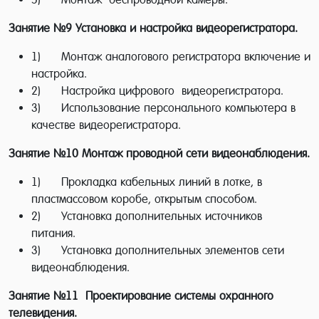
является гарантией трудоустройства.
Занятие №9
Установка и настройка видеорегистратора.
Как выбрать курсы установки
1) Монтаж аналогового регистратора включение и
видеонаблюдения
настройка.
2) Настройка цифрового видеорегистратора.
При выборе учебного учреждения не надо
3) Использование персонального компьютера в
качестве видеорегистратора.
торопиться, так как установка
видеонаблюдения и обучение по данному
Занятие №10
Монтаж проводной сети видеонаблюдения.
направлению требует во-первых,
1) Прокладка кабельных линий в лотке, в
квалифицированных преподавателей-
пластмассовом коробе, открытым способом.
практиков, имеющих богатый опыт по
2) Установка дополнительных источников
питания.
установке и обслуживанию
3) Установка дополнительных элементов сети
видеонаблюдения, во-вторых, необходима
видеонаблюдения.
определенная учебно-производственная
Занятие №11
Проектирование системы охранного
база, на основании которой можно
телевидения.