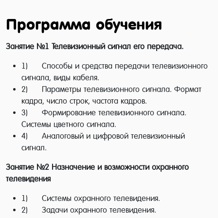
собранные в необходимую систему
Программа обучения
помогают отслеживать технологический
процесс, выполняют охранную функцию,
Занятие №1
Телевизионный сигнал его передача.
позволяют контролировать ситуацию и
1) Способы и средства передачи телевизионного
выполняют еще много полезных задач в
сигнала, виды кабеля.
нашей жизни.
2) Параметры телевизионного сигнала. Формат
кадра, число строк, частота кадров.
Задача данного курса:
3) Формирование телевизионного сигнала.
Системы цветного сигнала.
Сформировать у слушателей специальные знания в
4) Аналоговый и цифровой телевизионный
области процесса передачи и распределения
сигнал.
телевизионного сигнала, а также построения и
монтажа различных систем видеонаблюдения.
Занятие №2
Назначение и возможности охранного
телевидения
В состав курса входит изучение:
1) Системы охранного телевидения.
формирования телевизионного сигнала и способов
2) Задачи охранного телевидения.
его передачи;