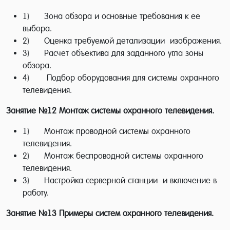
качественно и эффективно проводить как
1) Зона обзора и основные требования к ее
теоретические занятия, так и практическое
выбора.
обучение, и, в-третьих, программа обучения
2) Оценка требуемой детализации изображения.
должна быть подробно описана и
3) Расчет объектива для заданного угла зоны
обзора.
разъяснена, на основании чего можно
4) Подбор оборудования для системы охранного
понять весь диапазон знаний и умений,
телевидения.
которые должен получить обучающийся.
Занятие №12
Монтаж системы охранного телевидения.
Особенности профессии и обучения по
1) Монтаж проводной системы охранного
видеонаблюдению
телевидения.
2) Монтаж беспроводной системы охранного
Курсы монтажа видеонаблюдения
телевидения.
предполагают наличие у слушателей
3) Настройка серверной станции и включение в
начальных или базовых знаний по
работу.
электротехнике, и этот вопрос чаще всего
Занятие №13
Примеры систем охранного телевидения.
решается за счет того, что каждый мужчина,