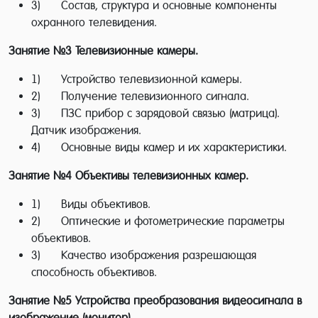
3) Состав, структура и основные компоненты
конструктивных элементов систем охранного
охранного телевидения.
телевидения;
устройства основных компонентов систем
Занятие №3
Телевизионные камеры.
видеонаблюдения: видеокамеры, объективы,
1) Устройство телевизионной камеры.
мониторы, корпуса видеокамер, термокожухи,
2) Получение телевизионного сигнала.
устройства управления и защиты видеокамер и т. д.;
3) ПЗС прибор с зарядовой связью (матрица).
способов установки оборудования, настройка,
Датчик изображения.
синхронизация и подключение к головным
4) Основные виды камер и их характеристики.
устройствам: видеорегистраторы, плата
видеозахвата, видеосервер, включение
Занятие №4
Объективы телевизионных камер.
оборудования в работу.
1) Виды объективов.
Специфика курса:
2) Оптические и фотометрические параметры
объективов.
Обучение производится по методике разработанной
3) Качество изображения разрешающая
специалистами школы ремонта «101 Курс» и
способность объективов.
включает в себя как теоретическую часть - 52 часа,
Занятие №5
Устройства преобразования видеосигнала в
так и практическую часть - 12 часов. На практических
изображение (монитор)