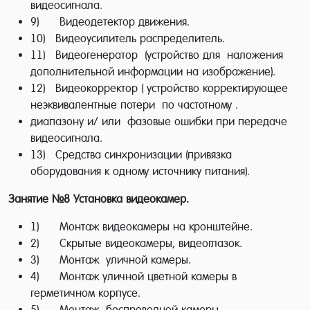
видеосигнала.
коммерческой фирмы, крупный торговый
9) Видеодетектор движения.
центр, учебное учреждение, банк,
10) Видеоусилитель распределитель.
государственное предприятие или
11) Видеогенератор (устройство для наложения
больница, обходится без систем
дополнительной информации на изображение).
12) Видеокорректор ( устройство корректирующее
видеонаблюдения, которая служит основой
неэквивалентные потери по частотному .
нашей безопасности и гарантией хорошего
диапазону и/ или фазовые ошибки при передаче
обслуживания. Таким же популярным
видеосигнала.
13) Средства синхронизации (привязка
направлением является и обучение на
оборудования к одному источнику питания).
монтажника систем видеонаблюдения, так
Занятие №8
Установка видеокамер.
как только квалифицированные
специалисты в области видеонаблюдения
1) Монтаж видеокамеры на кронштейне.
могут произвести качественный монтаж и
2) Скрытые видеокамеры, видеоглазок.
3) Монтаж уличной камеры.
обслуживание систем видеонаблюдения.
4) Монтаж уличной цветной камеры в
Профессия по данной специальности очень
герметичном корпусе.
востребована, хорошо оплачивается и
5) Монтаж беспроводной камеры.