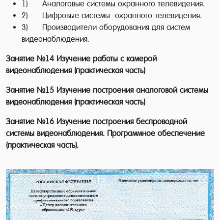
1) Аналоговые системы охранного телевидения.
так или иначе, сталкивается с
2) Цифровые системы охранного телевидения.
электротехническим оборудованием
3) Производители оборудования для систем
видеонаблюдения.
достаточно часто, а все остальные тонкости
и премудрости профессии достигаются уже
Занятие №14 Изучение работы с камерой
видеонаблюдения (практическая часть)
на курсах, во время обучения. Кроме этого,
данная профессия является очень
Занятие №15 Изучение построения аналоговой системы
интересной по своей сути и содержанию,
видеонаблюдения (практическая часть)
так как происходит изучение систем теле- и
Занятие №16 Изучение построения беспроводной
радиовещания, что не оставляет
системы видеонаблюдения. Программное обеспечение
(практическая часть).
равнодушным ни одного любителя данных
технологий.
По окончании данного курса
обучения монтажник систем