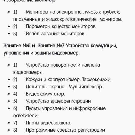
занятиях слушатели будут отрабатывать полученные
теоретические знания в процессе подключения и
1) Мониторы на электронно-лучевых трубках,
настройки оборудования. Целью данной методики
плазменные и жидкокристаллические мониторы.
является получение как теоретических знаний, так и
2) Параметры качества мониторов.
практических навыков по устройству систем
3) Использование мониторов.
видеонаблюдения.
Данный курс предполагает наличие элементарных
Занятие №6 и Занятие №7
Устройства коммутации,
знаний электротехники. Учебная программа
управления и защиты видеокамер.
рассчитана на дополнительную специализацию
1) Устройство поворотное и наклона
электротехнического персонала, подготовку
видеокамеры.
специалистов предприятий в сфере технических
2) Кожухи и корпуса камер. Термокожухи.
средств охраны и сотрудников служб безопасности с
3) Делитель экрана. Мультиплексор.
целью изучения возможностей и способов
4) Видеокоммутатор.
обеспечения безопасности.
5) Устройство видеорегистрации
Профессия, обеспечивающая
6) Пульты управления и инфракрасные
безопасность
осветители.
7) Платы видеозахвата.
Сегодня редкое помещение, будь то офис
8) Программные средства регистрации