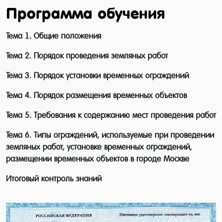
Постановлением Правительства Москвы от
Программа обучения
19.05.2015 № 283-ПП (с изменениями) О
проведении земляных работ, установке
Тема 1. Общие положения
временных ограждений, размещении
Тема 2. Порядок проведения земляных работ
временных объектов в уведомительном
Тема 3. Порядок установки временных ограждений
порядке.
Тема 4. Порядок размещения временных объектов
Категория слушателей: Категория
Тема 5. Требования к содержанию мест проведения работ
слушателей набирается в соответствии с
потребностями повышения квалификации
Тема 6. Типы ограждений, используемые при проведении
или приобретения новой компетенции для
земляных работ, установке временных ограждений,
размещении временных объектов в городе Москве
выполнения профессиональных
обязанностей.
Итоговый контроль знаний
Данный курс будет актуален для следующих
лиц: