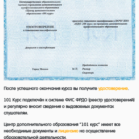
- руководители, курирующие строительные
работы;
- члены рабочих комиссий, которые
проверяют знания сотрудников по охране
труда и безопасности;
- лица, непосредственно выполняющие
ремонтные и земляные работы.
После успешного окончания курса вы получите
удостоверение
.
В соответствии с требованиями № 273-ФЗ
101 Курс подключён к системе ФИС ФРДО (реестр удостоверений)
«Об образовании» для зачисления в группу
и регулярно вносит сведения о выдаваемых документах
ОБЯЗАТЕЛЬНО наличие среднего
слушателям.
профессионального и (или) высшего
Центр дополнительного образования “101 курс” имеет все
необходимые документы и
лицензию
на осуществление
образования, подтвержденного
образовательной деятельности.