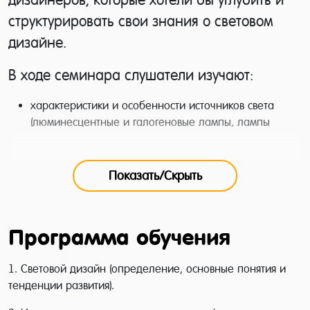
структурировать свои знания о световом
дизайне.
В ходе семинара слушатели изучают:
характеристики и особенности источников света
(люминесцентные и галогеновые лампы, лампы
накаливания и т.д.);
виды светильников (торшеры, люстры, бра и т.д.) и
нюансы их применения в интерьере;
Показать/Скрыть
технические средства управления светом (датчики,
управляемые розетки, классические выключатели и
многое другое);
Программа обучения
эргономика света, санитарно-гигиенические нормы
освещения, расчет количества светильников, их типа
1. Световой дизайн (определение, основные понятия и
и мощности для конкретного помещения;
тенденции развития).
режиссура света – использование зеркал, работа с
тенями, цветом, световыми потоками разной