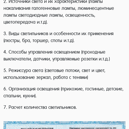
2. Источники света и их характеристики (лампы
направленности.
накаливания галогенновые лампы, люминесцентные
лампы светодиодные лампы, освещенность,
Пройдя этот курс, вы будете знать об
цветопередача и.т.д).
освещении интерьера абсолютно всё, а
3. Виды светильников и особенности их применения
также получите сертификат об окончании
(люстры, бра, торшер, споты и.т.д).
семинара "Освещение интерьера"!
4. Способы управления освещением (проходные
Занятия на курсах «Освещение интерьера»
выключатели, датчики, управляемые розетки и.т.д.)
в Москве проходят в удобное для участников
5. Режиссура света (световые потоки, свет и цвет,
семинара время, назначаются по мере
использование зеркал, работа с тенями)
формирования групп.
6. Организация освещения (прихожие, гостиные, детские,
спальни, кухни).
7. Расчет количества светильников.