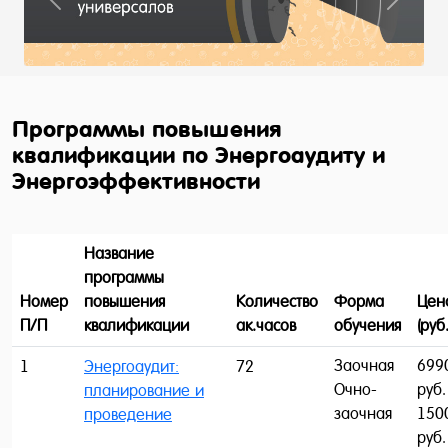
Previous
Next
Программы повышения
квалификации по Энергоаудиту и
Энергоэффективности
Название
программы
Номер
повышения
Количество
Форма
Цен
П/П
квалификации
ак.часов
обучения
(руб.
Заочная
699
1
Энергоаудит:
72
Очно-
руб.
планирование и
заочная
150
проведение
руб.