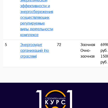
энергетической
эффективности и
энергосбережения
осуществляющих
регулируемые
виды деятельности
комплексе
5
Энергоаудит
72
Заочная
699
организаций (по
Очно-
руб.
отраслям)
заочная
150
руб.