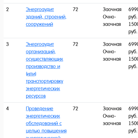
2
Энергоаудит
72
Заочная
699
зданий, строений,
Очно-
руб.
сооружений
заочная
150
руб.
3
Энергоаудит
72
Заочная
699
организаций,
Очно-
руб.
осуществляющих
заочная
150
производство и
руб.
(или)
транспортировку
энергетических
ресурсов
4
Проведение
72
Заочная
699
энергетических
Очно-
руб.
обследований с
заочная
150
целью повышения
руб.