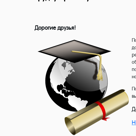
Дорогие друзья!
П
д
р
о
п
н
П
в
Д
Н