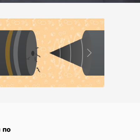
Next
 по