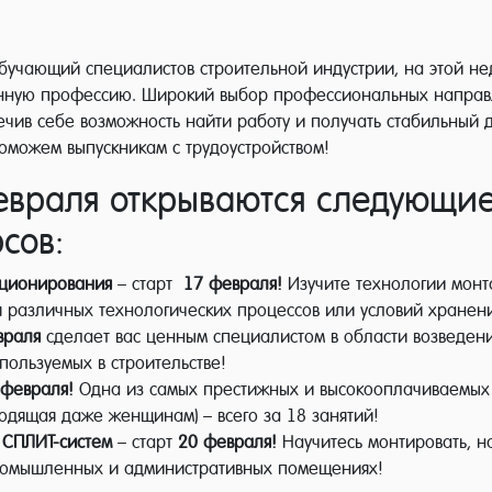
обучающий специалистов строительной индустрии, на этой не
нную профессию. Широкий выбор профессиональных направл
чив себе возможность найти работу и получать стабильный 
оможем выпускникам с трудоустройством!
февраля открываются следующи
сов:
иционирования
– старт
17 февраля!
Изучите технологии монт
 различных технологических процессов или условий хранени
враля
сделает вас ценным специалистом в области возведе
ользуемых в строительстве!
февраля!
Одна из самых престижных и высокооплачиваемых с
одящая даже женщинам) – всего за 18 занятий!
 СПЛИТ-систем
– старт
20 февраля!
Научитесь монтировать, н
ромышленных и административных помещениях!