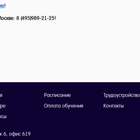
ие
!
оскве: 8 (495)989-21-25!
я
Расписание
Трудоустройство
тре
Оплата обучения
Контакты
рсы
ж 6, офис 619