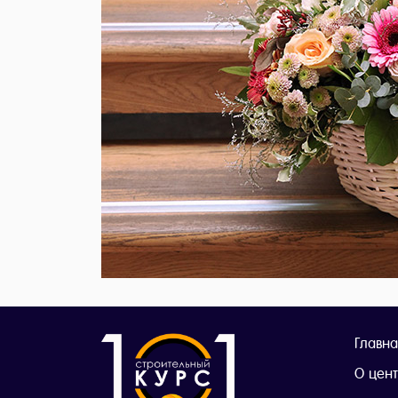
Главна
О цен