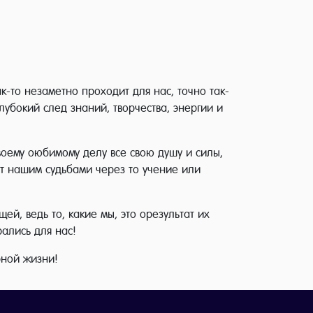
к-то незаметно проходит для нас, точно так-
лубокий след знаний, творчества, энергии и
воему оюбимому делу все свою душу и силы,
ит нашим судьбами через то учение или
й, ведь то, какие мы, это орезультат их
рались для нас!
рной жизни!