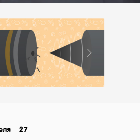
Next
еля – 27