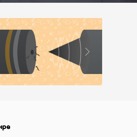
Next
ире