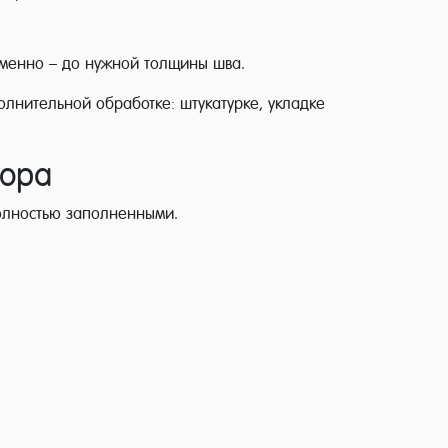
еменно – до нужной толщины шва.
олнительной обработке: штукатурке, укладке
вора
полностью заполненными.