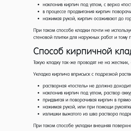
наклонив кирпич под углом, с верха «пос
в процессе продвигания кирпич поворач
нажимая рукой, кирпич осаживают до го
При таком способе кладки почти не использу
стеновой плитки для наружных работ и тому 
Способ кирпичной кла
Такую кладку так-же проводят не на жестких
Укладка кирпича вприсыск с подрезкой раство
растворная «постель» не должна доходит
наклонив кирпич под углом, раствор акку
придвигая и поворачивая кирпич в прям
нажимая рукой, или при помощи рукоятк
излишки выжатого из шва раствора подр
При таком способе укладки внешняя поверхно