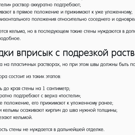
тели» раствор аккуратно подгребают;
ивают в прямое положение и прижимают к уже уложенному;
ризонтального положения относительно соседнего и одновр
ется кельма, но в последующем такие стены нуждаются в доп
подобное.
дки вприсык с подрезкой раст
, а на пластичных растворах, но при этом швы должны быть 
ра состоит из таких этапов:
ь до края стены на 1 сантиметр;
ратно подгребают с верха «постели»;
ое положение, его прижимают к уложенному ранее;
и кельмы осаживают кирпич до шва нужной толщины;
езают кельмой.
сть стены не нуждается в дальнейшей отделке.