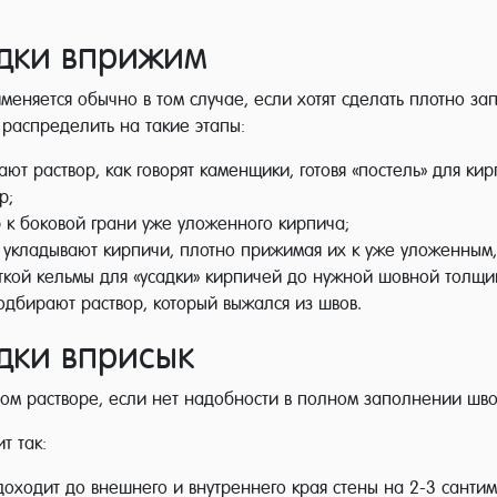
адки вприжим
именяется обычно в том случае, если хотят сделать плотно 
 распределить на такие этапы:
т раствор, как говорят каменщики, готовя «постель» для кир
р;
 к боковой грани уже уложенного кирпича;
й укладывают кирпичи, плотно прижимая их к уже уложенным, 
ткой кельмы для «усадки» кирпичей до нужной шовной толщи
одбирают раствор, который выжался из швов.
дки вприсык
ном растворе, если нет надобности в полном заполнении шво
т так:
доходит до внешнего и внутреннего края стены на 2-3 сантим