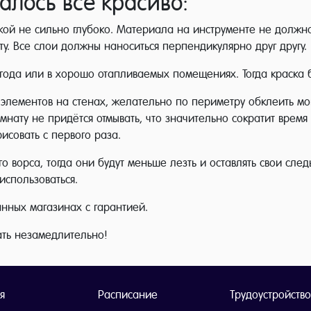
алось все красиво:
аской не сильно глубоко. Материала на инструменте не должн
у. Все слои должны наноситься перпендикулярно друг другу.
 года или в хорошо отапливаемых помещениях. Тогда краска 
 элементов на стенах, желательно по периметру обклеить м
Комнату не придётся отмывать, что значительно сократит врем
исовать с первого раза.
о ворса, тогда они будут меньше лезть и оставлять свои след
использоваться.
анных магазинах с гарантией.
ать незамедлительно!
я
Расписание
Трудоустройство