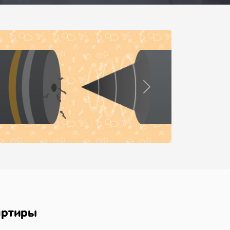
Next
артиры