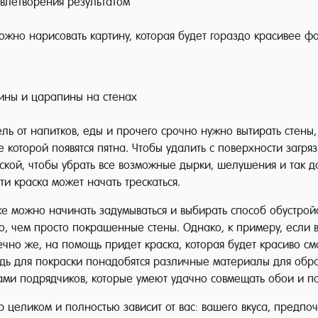
овлетворения результатом
жно нарисовать картину, которая будет гораздо красивее фо
тины и царапины на стенах
ь от напитков, еды и прочего срочно нужно вытирать стены, 
 которой появятся пятна. Чтобы удалить с поверхности загря
ской, чтобы убрать все возможные дырки, шелушения и так 
и краска может начать трескаться.
же можно начинать задумываться и выбирать способ обустройс
го, чем просто покрашенные стены. Однако, к примеру, если 
чно же, на помощь придет краска, которая будет красиво см
 ведь для покраски понадобятся различные материалы для обр
гами подрядчиков, которые умеют удачно совмещать обои и по
р целиком и полностью зависит от вас: вашего вкуса, предпо