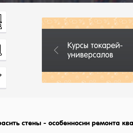
Previous
красить стены - особенносии ремонта кв