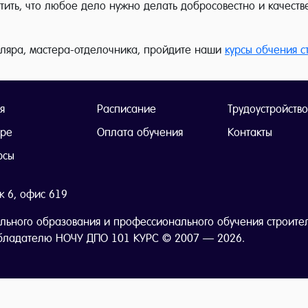
тить, что любое дело нужно делать добросовестно и качестве
аляра, мастера-отделочника, пройдите наши
курсы обчения с
я
Расписание
Трудоустройство
тре
Оплата обучения
Контакты
рсы
ж 6, офис 619
льного образования и профессионального обучения строите
бладателю НОЧУ ДПО 101 КУРС © 2007 — 2026.