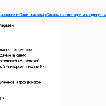
ионеров и Сплит-систем»
«
Система вентиляции и кондициони
лерьевич
твенное бюджетное
ждение высшего
разования «Московский
тый Университет имени В.С.
шленное и гражданское
р»